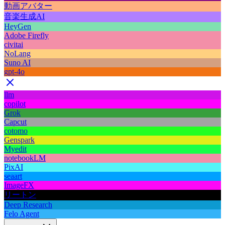
動画アバター
音楽生成AI
HeyGen
Adobe Firefly
civitai
NoLang
Suno AI
gpt-4o
llm
copilot
Grok
Capcut
cotomo
Genspark
Myedit
notebookLM
PixAI
seaart
ImageFX
リートン
Deep Research
Felo Agent