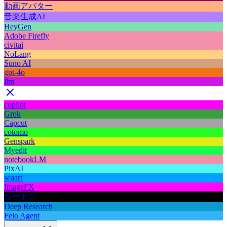
動画アバター
音楽生成AI
HeyGen
Adobe Firefly
civitai
NoLang
Suno AI
gpt-4o
llm
copilot
Grok
Capcut
cotomo
Genspark
Myedit
notebookLM
PixAI
seaart
ImageFX
リートン
Deep Research
Felo Agent