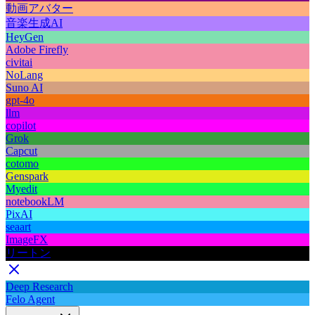
動画アバター
音楽生成AI
HeyGen
Adobe Firefly
civitai
NoLang
Suno AI
gpt-4o
llm
copilot
Grok
Capcut
cotomo
Genspark
Myedit
notebookLM
PixAI
seaart
ImageFX
リートン
Deep Research
Felo Agent