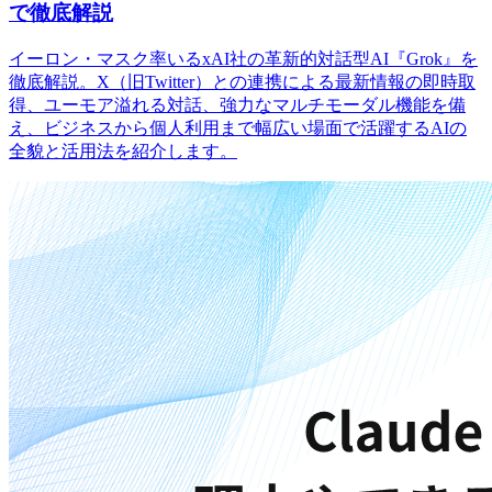
で徹底解説
イーロン・マスク率いるxAI社の革新的対話型AI『Grok』を
徹底解説。X（旧Twitter）との連携による最新情報の即時取
得、ユーモア溢れる対話、強力なマルチモーダル機能を備
え、ビジネスから個人利用まで幅広い場面で活躍するAIの
全貌と活用法を紹介します。