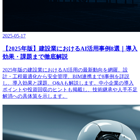
2025-05-17
【2025年版】建設業におけるAI活用事例8選｜導入
効果・課題まで徹底解説
2025年版の建設業におけるAI活用の最新動向を網羅。設
計・工程最適化から安全管理、BIM連携まで8事例を詳説
し、導入効果と課題、Q&Aも解説します。中小企業の導入
ポイントや投資回収のヒントも掲載し、技術継承や人手不足
解消への具体策を示します。