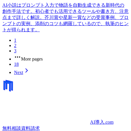
AI小説はプロンプト入力で物語を自動生成できる新時代の
創作手法です。初心者でも活用できるツールや書き方、注意
点まで詳しく解説。芥川賞や星新一賞などの受賞事例、プロ
ンプトの実例、添削のコツも網羅しているので、執筆のヒン
トが得られます。
1
2
3
More pages
18
Next
AI導入.com
無料相談
資料請求