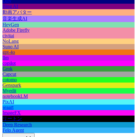
Dify
Bing AI
動画アバター
音楽生成AI
HeyGen
Adobe Firefly
civitai
NoLang
Suno AI
gpt-4o
llm
copilot
Grok
Capcut
cotomo
Genspark
Myedit
notebookLM
PixAI
seaart
ImageFX
リートン
Deep Research
Felo Agent