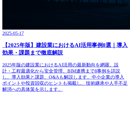
2025-05-17
【2025年版】建設業におけるAI活用事例8選｜導入
効果・課題まで徹底解説
2025年版の建設業におけるAI活用の最新動向を網羅。設
計・工程最適化から安全管理、BIM連携まで8事例を詳説
し、導入効果と課題、Q&Aも解説します。中小企業の導入
ポイントや投資回収のヒントも掲載し、技術継承や人手不足
解消への具体策を示します。