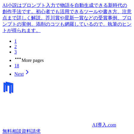
AI小説はプロンプト入力で物語を自動生成できる新時代の
創作手法です。初心者でも活用できるツールや書き方、注意
点まで詳しく解説。芥川賞や星新一賞などの受賞事例、プロ
ンプトの実例、添削のコツも網羅しているので、執筆のヒン
トが得られます。
1
2
3
More pages
18
Next
AI導入.com
無料相談
資料請求