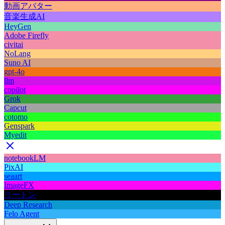
動画アバター
音楽生成AI
HeyGen
Adobe Firefly
civitai
NoLang
Suno AI
gpt-4o
llm
copilot
Grok
Capcut
cotomo
Genspark
Myedit
notebookLM
PixAI
seaart
ImageFX
リートン
Deep Research
Felo Agent