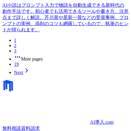
AI小説はプロンプト入力で物語を自動生成できる新時代の
創作手法です。初心者でも活用できるツールや書き方、注意
点まで詳しく解説。芥川賞や星新一賞などの受賞事例、プロ
ンプトの実例、添削のコツも網羅しているので、執筆のヒン
トが得られます。
1
2
3
More pages
19
Next
AI導入.com
無料相談
資料請求