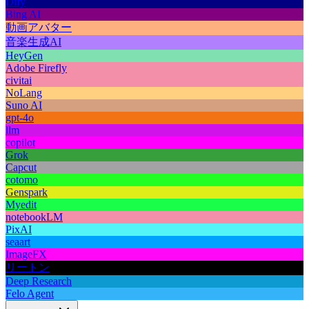
Dify
Bing AI
動画アバター
音楽生成AI
HeyGen
Adobe Firefly
civitai
NoLang
Suno AI
gpt-4o
llm
copilot
Grok
Capcut
cotomo
Genspark
Myedit
notebookLM
PixAI
seaart
ImageFX
リートン
Deep Research
Felo Agent