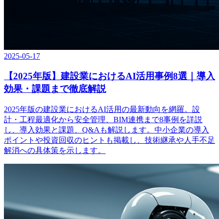
2025-05-17
【2025年版】建設業におけるAI活用事例8選｜導入
効果・課題まで徹底解説
2025年版の建設業におけるAI活用の最新動向を網羅。設
計・工程最適化から安全管理、BIM連携まで8事例を詳説
し、導入効果と課題、Q&Aも解説します。中小企業の導入
ポイントや投資回収のヒントも掲載し、技術継承や人手不足
解消への具体策を示します。