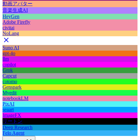
動画アバター
音楽生成AI
HeyGen
Adobe Firefly
civitai
NoLang
Suno AI
gpt-4o
llm
copilot
Grok
Capcut
cotomo
Genspark
Myedit
notebookLM
PixAI
seaart
ImageFX
リートン
Deep Research
Felo Agent