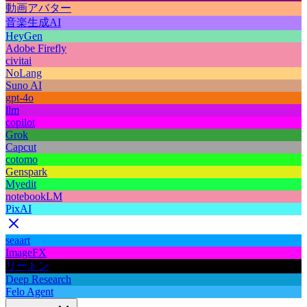
動画アバター
音楽生成AI
HeyGen
Adobe Firefly
civitai
NoLang
Suno AI
gpt-4o
llm
copilot
Grok
Capcut
cotomo
Genspark
Myedit
notebookLM
PixAI
seaart
ImageFX
リートン
Deep Research
Felo Agent