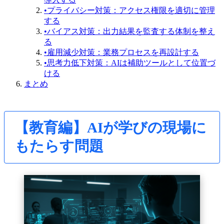
•
プライバシー対策：アクセス権限を適切に管理
する
•
バイアス対策：出力結果を監査する体制を整え
る
•
雇用減少対策：業務プロセスを再設計する
•
思考力低下対策：AIは補助ツールとして位置づ
ける
まとめ
【教育編】AIが学びの現場に
もたらす問題