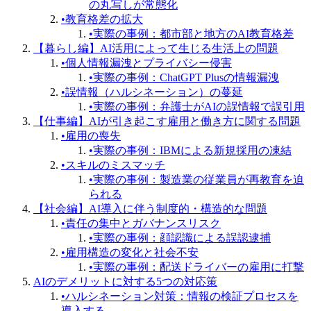
の丸写しが常態化
•
教育格差の拡大
•
実際の事例：都市部と地方のAI教育格差
【暮らし編】AI活用によって生じる生活上の問題
•
個人情報漏洩とプライバシー侵害
•
実際の事例：ChatGPT Plusの情報漏洩
•
誤情報（ハルシネーション）の蔓延
•
実際の事例：弁護士がAIの誤情報で誤引用
【仕事編】AIが引き起こす雇用と働き方に関する問題
•
雇用の喪失
•
実際の事例：IBMによる新規採用の凍結
•
スキルのミスマッチ
•
実際の事例：製造業の従業員が再教育を迫
られる
【社会編】AI導入に伴う制度的・構造的な問題
•
責任の集中とガバナンスリスク
•
実際の事例：顔認識による誤認逮捕
•
雇用構造の変化と社会不安
•
実際の事例：配送ドライバーの雇用に打撃
AIのデメリットに対する5つの対応策
•
ハルシネーション対策：情報の検証プロセスを
導入する