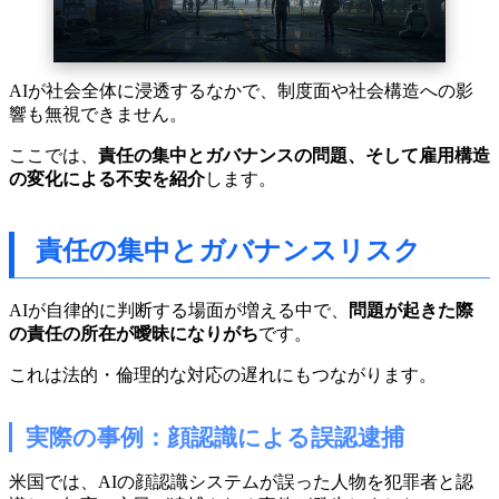
AIが社会全体に浸透するなかで、制度面や社会構造への影
響も無視できません。
ここでは、
責任の集中とガバナンスの問題、そして雇用構造
の変化による不安を紹介
します。
責任の集中とガバナンスリスク
AIが自律的に判断する場面が増える中で、
問題が起きた際
の責任の所在が曖昧になりがち
です。
これは法的・倫理的な対応の遅れにもつながります。
実際の事例：顔認識による誤認逮捕
米国では、AIの顔認識システムが誤った人物を犯罪者と認