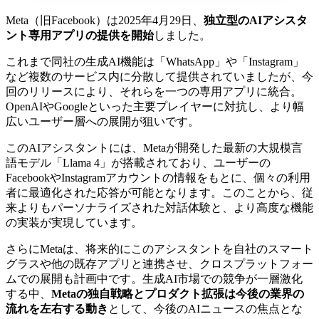
Meta（旧Facebook）は2025年4月29日、
独立型のAIアシスタ
ント専用アプリの提供を開始
しました。
これまで同社の生成AI機能は「WhatsApp」や「Instagram」
など複数のサービス内に分散して提供されていましたが、今
回のリリースにより、それらを一つの専用アプリに統合。
OpenAIやGoogleといった主要プレイヤーに対抗し、より幅
広いユーザー層への展開が狙いです。
このAIアシスタントには、Metaが開発した最新の大規模言
語モデル「Llama 4」が搭載されており、ユーザーの
FacebookやInstagramアカウントの情報をもとに、個々の利用
者に最適化された応答が可能となります。このことから、従
来よりもパーソナライズされた対話体験と、より高度な機能
の実装が実現しています。
さらにMetaは、将来的にこのアシスタントを自社のスマート
グラスや他の既存アプリと連携させ、クロスプラットフォー
ムでの展開も計画中です。生成AI市場での競争が一層激化
する中、
Metaの独自戦略とプロダクト拡張は今後の業界の
流れを左右する動き
として、今後のAIニュースの焦点とな