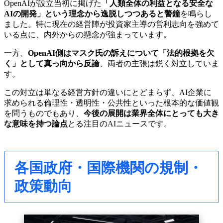
OpenAIが設立当初に掲げた
「人類全体の利益となる安全な
AIの開発」という理念から逸脱しつつあると警鐘
を鳴らし
ました。特に現在の経営陣が投資家主導の営利志向を強めて
いる点に、内外からの懸念が強まっています。
一方、
OpenAI側はマスク氏の訴えについて「法的根拠を欠
く」として真っ向から反論
、両者の主張は鋭く対立していま
す。
この対立は単なる経営方針の違いにとどまらず、AI企業に
求められる倫理性・透明性・公共性といった根本的な価値観
を問うものでもあり、
今後の展開は業界全体にとっても大き
な意味を持つ論点
とる注目のAIニュースです。
各国政府・国際機関の規制・
政策動向