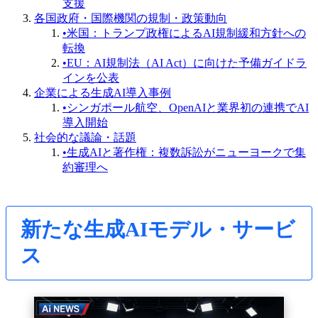
支援
各国政府・国際機関の規制・政策動向
•
米国：トランプ政権によるAI規制緩和方針への
転換
•
EU：AI規制法（AI Act）に向けた予備ガイドラ
インを公表
企業による生成AI導入事例
•
シンガポール航空、OpenAIと業界初の連携でAI
導入開始
社会的な議論・話題
•
生成AIと著作権：複数訴訟がニューヨークで集
約審理へ
新たな生成AIモデル・サービ
ス