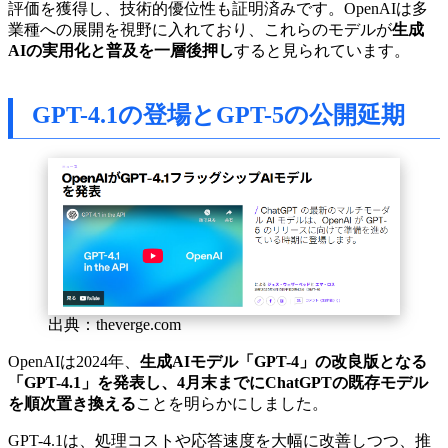
評価を獲得し、技術的優位性も証明済みです。OpenAIは多
業種への展開を視野に入れており、これらのモデルが
生成
AIの実用化と普及を一層後押し
すると見られています。
GPT-4.1の登場とGPT-5の公開延期
出典：theverge.com
OpenAIは2024年、
生成AIモデル「GPT-4」の改良版となる
「GPT-4.1」を発表し、4月末までにChatGPTの既存モデル
を順次置き換える
ことを明らかにしました。
GPT-4.1は、処理コストや応答速度を大幅に改善しつつ、推