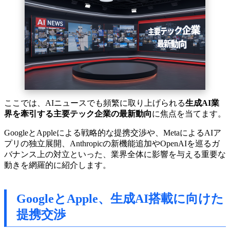
ここでは、AIニュースでも頻繁に取り上げられる
生成AI業
界を牽引する主要テック企業の最新動向
に焦点を当てます。
GoogleとAppleによる戦略的な提携交渉や、MetaによるAIア
プリの独立展開、Anthropicの新機能追加やOpenAIを巡るガ
バナンス上の対立といった、業界全体に影響を与える重要な
動きを網羅的に紹介します。
GoogleとApple、生成AI搭載に向けた
提携交渉