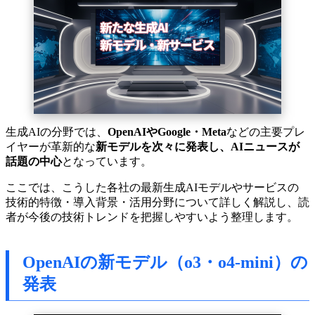
生成AIの分野では、
OpenAIやGoogle・Meta
などの主要プレ
イヤーが革新的な
新モデルを次々に発表し、AIニュースが
話題の中心
となっています。
ここでは、こうした各社の最新生成AIモデルやサービスの
技術的特徴・導入背景・活用分野について詳しく解説し、読
者が今後の技術トレンドを把握しやすいよう整理します。
OpenAIの新モデル（o3・o4-mini）の
発表