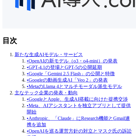
目次
新たな生成AIモデル・サービス
•
OpenAIの新モデル（o3・o4-mini）の発表
•
GPT-4.1の登場とGPT-5の公開延期
•
Google「Gemini 2.5 Flash」の公開と特徴
•
Googleの動画生成AI「Veo 2」の発表
•
MetaのLlama 4とマルチモーダル派生モデル
主なテック企業の発表・動向
•
GoogleとApple、生成AI搭載に向けた提携交渉
•
Meta、AIアシスタントを独立アプリとして提供
開始
•
Anthropic、「Claude」にResearch機能とGmail連
携を追加
•
OpenAIを巡る運営方針の対立とマスク氏の訴訟