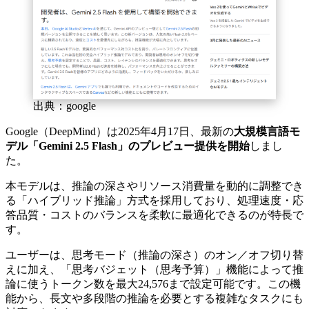
出典：google
Google（DeepMind）は2025年4月17日、最新の
大規模言語モ
デル「Gemini 2.5 Flash」のプレビュー提供を開始
しまし
た。
本モデルは、推論の深さやリソース消費量を動的に調整でき
る「ハイブリッド推論」方式を採用しており、処理速度・応
答品質・コストのバランスを柔軟に最適化できるのが特長で
す。
ユーザーは、思考モード（推論の深さ）のオン／オフ切り替
えに加え、「思考バジェット（思考予算）」機能によって推
論に使うトークン数を最大24,576まで設定可能です。この機
能から、長文や多段階の推論を必要とする複雑なタスクにも