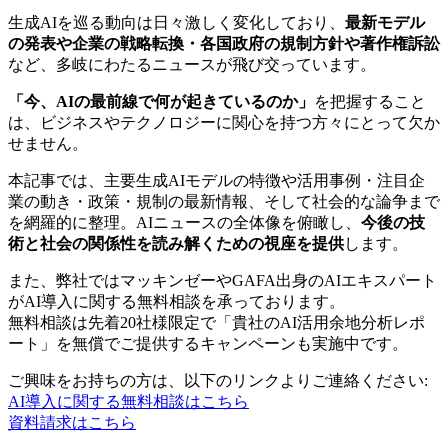
生成AIを巡る動向は日々激しく変化しており、
最新モデル
の発表や企業の戦略転換・各国政府の規制方針や著作権訴訟
など、多岐にわたるニュースが飛び交っています。
「今、AIの最前線で何が起きているのか」
を把握すること
は、ビジネスやテクノロジーに関心を持つ方々にとって欠か
せません。
本記事では、主要生成AIモデルの特徴や活用事例・注目企
業の動き・政策・規制の最新情報、そして社会的な論争まで
を網羅的に整理。AIニュースの全体像を俯瞰し、
今後の技
術と社会の関係性を読み解くための視座を提供
します。
また、弊社ではマッキンゼーやGAFA出身のAIエキスパート
がAI導入に関する無料相談を承っております。
無料相談は先着20社様限定で「貴社のAI活用余地分析レポ
ート」を無償でご提供するキャンペーンも実施中です。
ご興味をお持ちの方は、以下のリンクよりご連絡ください:
AI導入に関する無料相談はこちら
資料請求はこちら