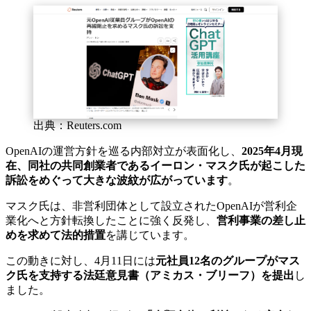
出典：Reuters.com
OpenAIの運営方針を巡る内部対立が表面化し、
2025年4月現
在、同社の共同創業者であるイーロン・マスク氏が起こした
訴訟をめぐって大きな波紋が広がっています
。
マスク氏は、非営利団体として設立されたOpenAIが営利企
業化へと方針転換したことに強く反発し、
営利事業の差し止
めを求めて法的措置
を講じています。
この動きに対し、4月11日には
元社員12名のグループがマス
ク氏を支持する法廷意見書（アミカス・ブリーフ）を提出
し
ました。