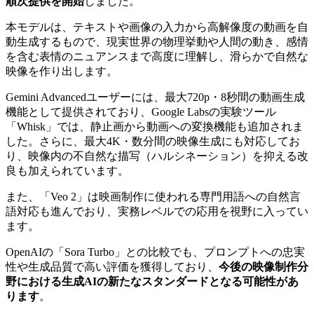
順次提供を開始
しました。
本モデルは、テキストや画像の入力から高解像度の動画を自
動生成するもので、現実世界の物理挙動や人間の動き、感情
を含む表情のニュアンスまで高度に理解し、滑らかで自然な
映像を作り出します。
Gemini Advancedユーザーには、最大720p・8秒間の動画生成
機能として提供されており、Google Labsの実験ツール
「Whisk」では、静止画から動画への変換機能も追加されま
した。さらに、最大4K・数分間の映像生成にも対応してお
り、映像内の不自然な描写（ハルシネーション）を抑える改
良も加えられています。
また、「Veo 2」は映画制作に使われる専門用語への自然言
語対応も進んでおり、実務レベルでの応用を視野に入ってい
ます。
OpenAIの「Sora Turbo」との比較でも、プロンプトへの忠実
性や生成品質で高い評価を獲得しており、
今後の映像制作分
野における生成AIの新たなスタンダードとなる可能性があ
ります
。