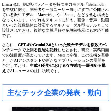
Llama 4は、約2兆パラメータを持つ主力モデル「Behemoth」
を中核に据え、開発者や一般ユーザー向けにすでに公開され
ている派生モデル「Maverick」や「Scout」などを含む構成と
なっています。いずれもテキストに加え、画像・音声・動画
といった複数媒体に対応するマルチモーダル型モデルとして
設計されており、複雑な文脈理解や多段階指示にも対応可能
です。
さらに、
GPT-4やGemini 2.0といった競合モデルを複数のベ
ンチマークで上回る性能を記録
したとされ、研究・実務両面
での注目度が高まっています。Metaは今後、この技術を基盤
としたAIアシスタントや新たなアプリケーションの展開を
予定しており、
生成AI分野における存在感を一層強める構
え
でAIニュースの注目領域です。
主なテック企業の発表・動向