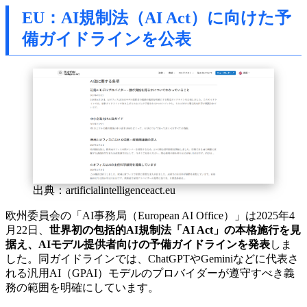
EU：AI規制法（AI Act）に向けた予
備ガイドラインを公表
出典：artificialintelligenceact.eu
欧州委員会の「AI事務局（European AI Office）」は2025年4
月22日、
世界初の包括的AI規制法「AI Act」の本格施行を見
据え、AIモデル提供者向けの予備ガイドラインを発表
しま
した。同ガイドラインでは、ChatGPTやGeminiなどに代表さ
れる汎用AI（GPAI）モデルのプロバイダーが遵守すべき義
務の範囲を明確にしています。