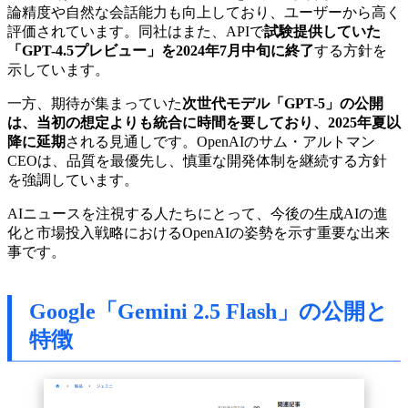
論精度や自然な会話能力も向上しており、ユーザーから高く
評価されています。同社はまた、APIで
試験提供していた
「GPT-4.5プレビュー」を2024年7月中旬に終了
する方針を
示しています。
一方、期待が集まっていた
次世代モデル「GPT-5」の公開
は、当初の想定よりも統合に時間を要しており、2025年夏以
降に延期
される見通しです。OpenAIのサム・アルトマン
CEOは、品質を最優先し、慎重な開発体制を継続する方針
を強調しています。
AIニュースを注視する人たちにとって、今後の生成AIの進
化と市場投入戦略におけるOpenAIの姿勢を示す重要な出来
事です。
Google「Gemini 2.5 Flash」の公開と
特徴