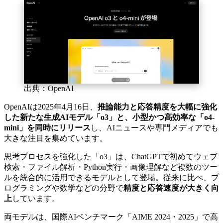
出典：OpenAI
OpenAIは2025年4月16日、
推論能力と応答精度を大幅に強化
した新たな生成AIモデル「o3」と、小型かつ高効率な「o4-
mini」を同時にリリース
し、AIニュースや専門メディアでも
大きな注目を集めています。
思考プロセスを強化した「o3」は、ChatGPTで初めてウェブ
検索・ファイル解析・Python実行・画像理解など複数のツー
ルを統合的に活用できるモデルとして登場。従来に比べ、プ
ログラミングや数学などの分野で
精度と応答速度が大きく向
上
しています。
両モデルは、国際AIベンチマーク「AIME 2024・2025」で高