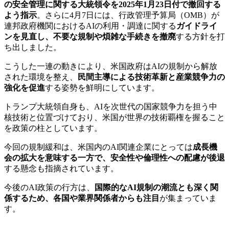
の安全管理に関する大統領令を2025年1月23日付で撤回する
よう指示
。さらに4月7日には、行政管理予算局（OMB）が
連邦政府機関におけるAIの利用・調達に関する
ガイドライ
ンを見直し、不要な規制や煩雑な手続きを撤廃
する方針を打
ち出しました。
こうした一連の動きにより、米国政府はAIの規制から解放
された環境を整え、
民間主導による技術革新と産業競争力の
強化を促進
する姿勢を鮮明にしています。
トランプ大統領自身も、AIを次世代の国家競争力を担う中
核技術と位置づけており、米国が世界の技術覇権を握ること
を政策の柱としています。
今回の規制緩和は、米国内のAI関連企業にとっては
成長機
会の拡大を意味する一方で、安全性や倫理性への配慮が後退
する懸念も指摘されています。
今後のAI政策の行方は、
国際的なAI規制の潮流とも深く関
係するため、各国や業界関係者からも注目
が集まっていま
す。