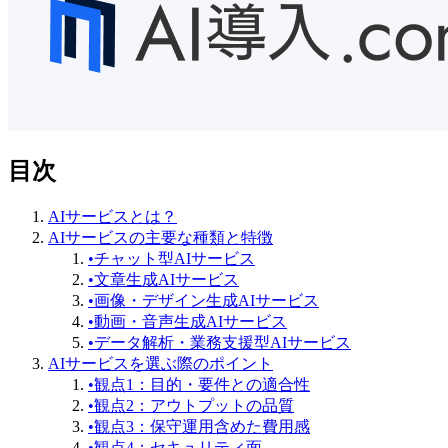
目次
AIサービスとは？
AIサービスの主要な種類と特徴
•
チャット型AIサービス
•
文章生成AIサービス
•
画像・デザイン生成AIサービス
•
動画・音声生成AIサービス
•
データ解析・業務支援型AIサービス
AIサービスを選ぶ際のポイント
•
観点1：目的・要件との適合性
•
観点2：アウトプットの品質
•
観点3：保守運用含めた費用感
•
観点4：セキュリティ面