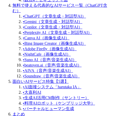
無料で使える代表的なAIサービス一覧（ChatGPT含
む）
•
ChatGPT（文章生成・対話型AI）
•
Gemini（文章生成・対話型AI）
•
Copilot（文章生成・対話型AI）
•
Perplexity AI（文章生成・対話型AI）
•
Canva AI（画像生成AI）
•
Bing Image Creator（画像生成AI）
•
Adobe Firefly（画像生成AI）
•
NightCafe（画像生成AI）
•
Suno AI（音声/音楽生成AI）
•
beatoven.ai（音声/音楽生成AI）
•
AIVA（音声/音楽生成AI）
•
Soundraw（音声/音楽生成AI）
面白いAIサービス特集【5選】
•
AI面接システム「harutaka IA」
•
大喜利AI
•
生成AI活用CM制作（サントリー）
•
料理AIロボット（ケンブリッジ大学）
•
バーチャルヒューマン生成
まとめ