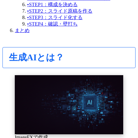
•
STEP1：構成を決める
•
STEP2：スライド原稿を作る
•
STEP3：スライド化する
•
STEP4：確認・壁打ち
まとめ
生成AIとは？
ImageFXで作成