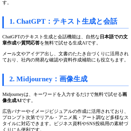
す。
1. ChatGPT：テキスト生成と会話
ChatGPTのテキスト生成と会話機能は、自然な
日本語での文
章作成
や
質問応答
を無料で試せる生成AIです。
メール文やアイデア出し、文書のたたき台づくりに活用され
ており、社内の簡易な確認や資料作成補助にも役立ちます。
2. Midjourney：画像生成
Midjourneyは、キーワードを入力するだけで無料で試せる
画
像生成AI
です。
広告バナーやイメージビジュアルの作成に活用されており、
プロンプト次第でリアル・アニメ風・アート調など多様なス
タイルに対応できます。ビジネス資料やSNS投稿用の素材づ
くりにも便利です。