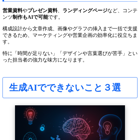
営業資料
や
プレゼン資料
、
ランディングページ
など、コンテ
ンツ
制作もAIで可能
です。
構成設計から文章作成、画像やグラフの挿入まで一括で支援
できるため、マーケティングや営業企画の効率化に役立ちま
す。
特に「時間が足りない」「デザインや言葉選びが苦手」とい
った担当者の強力な味方になります。
生成AIでできないこと３選