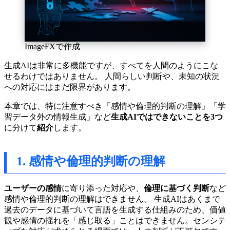
ImageFXで作成
生成AIは非常に多機能ですが、すべてを人間のようにこな
せるわけではありません。 人間らしい判断や、未知の状況
への対応にはまだ限界があります。
本章では、特に注意すべき「感情や倫理的判断の理解」「学
習データ外の情報生成」など
生成AIではできないことを3つ
に分けて
紹介
します。
1. 感情や倫理的判断の理解
ユーザーの感情
に寄り添った対応や、
倫理に基づく判断
など
感情や倫理的判断の理解はできません。 生成AIはあくまで
過去のデータに基づいて言語を生成する仕組みのため、価値
観や感情の揺れを「感じ取る」ことはできません。センシテ