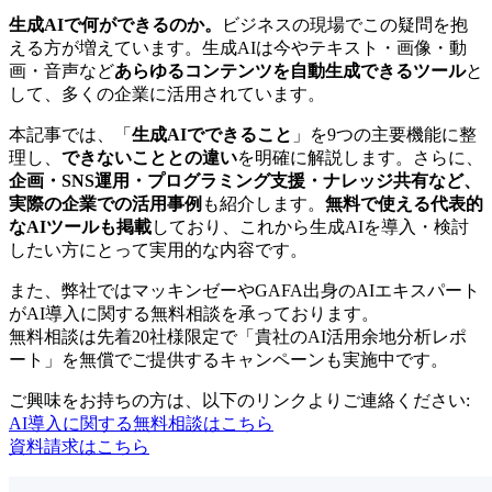
生成AIで何ができるのか。
ビジネスの現場でこの疑問を抱
える方が増えています。生成AIは今やテキスト・画像・動
画・音声など
あらゆるコンテンツを自動生成できるツール
と
して、多くの企業に活用されています。
本記事では、「
生成AIでできること
」を9つの主要機能に整
理し、
できないこととの違い
を明確に解説します。さらに、
企画・SNS運用・プログラミング支援・ナレッジ共有など、
実際の企業での活用事例
も紹介します。
無料で使える代表的
なAIツールも掲載
しており、これから生成AIを導入・検討
したい方にとって実用的な内容です。
また、弊社ではマッキンゼーやGAFA出身のAIエキスパート
がAI導入に関する無料相談を承っております。
無料相談は先着20社様限定で「貴社のAI活用余地分析レポ
ート」を無償でご提供するキャンペーンも実施中です。
ご興味をお持ちの方は、以下のリンクよりご連絡ください:
AI導入に関する無料相談はこちら
資料請求はこちら