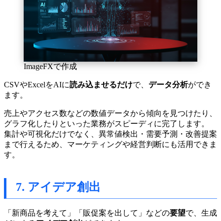
ImageFXで作成
CSVやExcelをAIに
読み込ませるだけ
で、
データ分析
ができ
ます。
売上やアクセス数などの数値データから傾向を見つけたり、
グラフ化したりといった業務がスピーディに完了します。
集計や可視化だけでなく、異常値検出・需要予測・改善提案
まで行えるため、マーケティングや経営判断にも活用できま
す。
7. アイデア創出
「新商品を考えて」「販促案を出して」などの
要望
で、生成