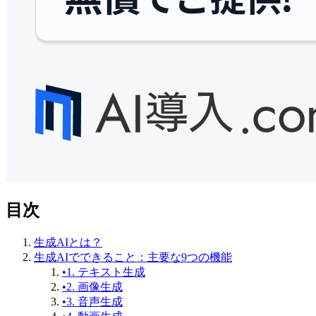
目次
生成AIとは？
生成AIでできること：主要な9つの機能
•
1. テキスト生成
•
2. 画像生成
•
3. 音声生成