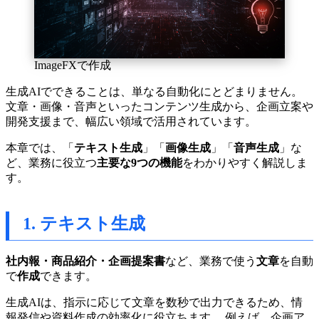
ImageFXで作成
生成AIでできることは、単なる自動化にとどまりません。
文章・画像・音声といったコンテンツ生成から、企画立案や
開発支援まで、幅広い領域で活用されています。
本章では、「
テキスト生成
」「
画像生成
」「
音声生成
」な
ど、業務に役立つ
主要な9つの機能
をわかりやすく解説しま
す。
1. テキスト生成
社内報・商品紹介・企画提案書
など、業務で使う
文章
を自動
で
作成
できます。
生成AIは、指示に応じて文章を数秒で出力できるため、情
報発信や資料作成の効率化に役立ちます。 例えば、企画ア