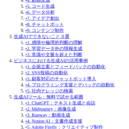
•
4. 動画生成
•
5. コード生成
•
6. データ分析
•
7. アイデア創出
•
8. チャットボット
•
9. コンテンツ制作
生成AIでできないこと３選
•
1. 感情や倫理的判断の理解
•
2. 学習データ外の情報生成
•
3. 常識や文脈を超えた判断
ビジネスにおける生成AIの活用事例
•
1. 企画立案とフィードバックの自動化
•
2. SNS投稿の自動化
•
3. 顧客対応のチャットボット導入
•
4. プログラミング支援とデバッグの自動化
•
5. 社内ナレッジの検索
生成AIツール：無料で試せる範囲
•
1. ChatGPT：テキスト生成と会話
•
2. Midjourney：画像生成
•
3. Runway：動画生成
•
4. Notion AI：文書作成支援
•
5. Adobe Firefly：クリエイティブ制作