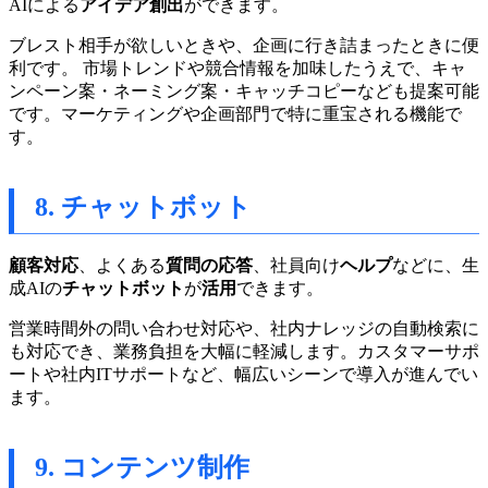
AIによる
アイデア創出
ができます。
ブレスト相手が欲しいときや、企画に行き詰まったときに便
利です。 市場トレンドや競合情報を加味したうえで、キャ
ンペーン案・ネーミング案・キャッチコピーなども提案可能
です。マーケティングや企画部門で特に重宝される機能で
す。
8. チャットボット
顧客対応
、よくある
質問の応答
、社員向け
ヘルプ
などに、生
成AIの
チャットボット
が
活用
できます。
営業時間外の問い合わせ対応や、社内ナレッジの自動検索に
も対応でき、業務負担を大幅に軽減します。カスタマーサポ
ートや社内ITサポートなど、幅広いシーンで導入が進んでい
ます。
9. コンテンツ制作