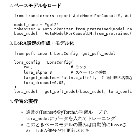
ベースモデルをロード
from transformers import AutoModelForCausalLM, Aut
model_name = "gpt2"

tokenizer = AutoTokenizer.from_pretrained(model_na
LoRA設定の作成・モデル化
from peft import LoraConfig, get_peft_model

lora_config = LoraConfig(

    r=8,                # ランク

    lora_alpha=8,       # スケーリング係数

    target_modules=["attn.c_attn"],  # 適用層の名
    lora_dropout=0.05,  

)

学習の実行
通常のTrainerやPyTorchの学習ループで、
にデータを入れてトレーニング
lora_model
このときベースモデルの重みは自動的にfreezeさ
れ、LoRA部分だけ更新される