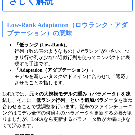
さしく解説
Low-Rank Adaptation（ロウランク・アダ
プテーション）の意味
「低ランク (Low-Rank)」
行列（数の表のようなもの）の“ランク”が小さい、つ
まり行や列が少ない近似行列を使ってコンパクトに表
現する手法です。
「Adaptation（アダプテーション）」
モデルを新しいタスクやドメインに合わせて「適応」
させることを指します。
LoRAでは、
元々の大規模モデルの重み（パラメータ）を凍
結
し、そこに「
低ランク行列」という追加パラメータ
を重ね
合わせることで微調整を行います。従来のファインチューニ
ングはモデル全体の何億ものパラメータを更新する必要があ
りましたが、LoRAなら更新するパラメータ数が大幅に少な
くて済みます。