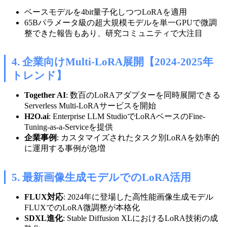
ベースモデルを4bit量子化しつつLoRAを適用
65Bパラメータ級の超大規模モデルを単一GPUで微調
整できた報告もあり、研究コミュニティで大注目
4. 企業向けMulti-LoRA展開【2024-2025年
トレンド】
Together AI
: 数百のLoRAアダプターを同時展開できる
Serverless Multi-LoRAサービスを開始
H2O.ai
: Enterprise LLM StudioでLoRAベースのFine-
Tuning-as-a-Serviceを提供
企業事例
: カスタマイズされたタスク別LoRAを効率的
に運用する事例が急増
5. 最新画像生成モデルでのLoRA活用
FLUX対応
: 2024年に登場した高性能画像生成モデル
FLUXでのLoRA微調整が本格化
SDXL進化
: Stable Diffusion XLにおけるLoRA技術の成