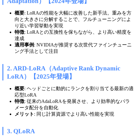
Adaptation）【2024年登場】
概要
: LoRAの性能を大幅に改善した新手法。重みを方
向と大きさに分解することで、フルチューニングによ
り近い学習挙動を実現
特徴
: LoRAとの互換性を保ちながら、より高い精度を
達成
適用事例
: NVIDIAが推奨する次世代ファインチューニ
ング手法として注目
2. ARD-LoRA（Adaptive Rank Dynamic
LoRA）【2025年登場】
概要
: ヘッドごとに動的にランクを割り当てる最新の適
応型LoRA
特徴
: 従来のAdaLoRAを発展させ、より効率的なパラ
メータ配分を自動化
メリット
: 同じ計算資源でより高い性能を実現
3. QLoRA