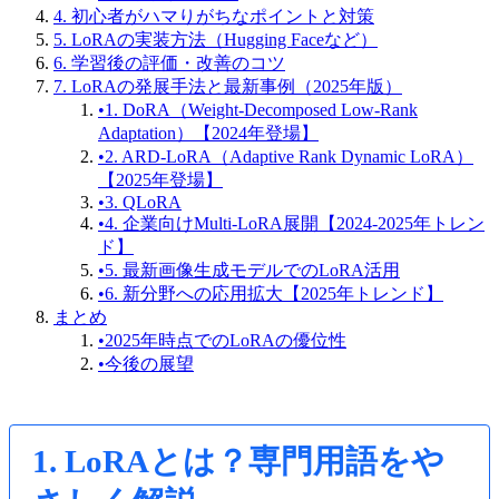
4. 初心者がハマりがちなポイントと対策
5. LoRAの実装方法（Hugging Faceなど）
6. 学習後の評価・改善のコツ
7. LoRAの発展手法と最新事例（2025年版）
•
1. DoRA（Weight-Decomposed Low-Rank
Adaptation）【2024年登場】
•
2. ARD-LoRA（Adaptive Rank Dynamic LoRA）
【2025年登場】
•
3. QLoRA
•
4. 企業向けMulti-LoRA展開【2024-2025年トレン
ド】
•
5. 最新画像生成モデルでのLoRA活用
•
6. 新分野への応用拡大【2025年トレンド】
まとめ
•
2025年時点でのLoRAの優位性
•
今後の展望
1. LoRAとは？専門用語をや