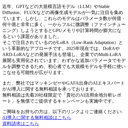
近年、GPTなどの大規模言語モデル（LLM）やStable
Diffusion、FLUXなどの画像生成モデルが一気に注目を集め
ています。しかし、これらのモデルはパラメータ数が何億・
何十億と非常に多く、一からフルに微調整（ファインチュー
ニング）しようとするとGPUメモリや計算時間が膨大にな
るという課題がありました。
そこで注目されているのがLoRA（Low-Rank Adaptation）と
いう革新的なアプローチです。2025年現在では、DoRAや
ARD-LoRAなどの発展手法も登場し、企業でのMulti-LoRA
展開も実用化されています。わずかな追加パラメータでモデ
ルを調整できるため、初心者でも大規模モデルを手軽に使い
こなせる可能性が広がります。
また、弊社ではマッキンゼーやGAFA出身のAIエキスパート
がAI導入に関する無料相談を承っております。
無料相談は先着20社様限定で「貴社のAI活用余地分析レポ
ート」を無償でご提供するキャンペーンも実施中です。
ご興味をお持ちの方は、以下のリンクよりご連絡ください:
AI導入に関する無料相談はこちら
資料請求はこちら