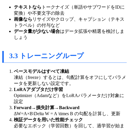
テキストなら
トークナイズ（単語やサブワードをIDに
変換）や不要文字の除去
画像なら
リサイズやクロップ、キャプション（テキス
トラベル）の付与など
データ量が少ない場合
はデータ拡張や精選を検討しま
しょう
3.3 トレーニングループ
ベースモデルはすべて凍結
凍結（freeze）するとは、勾配計算をオフにしてパラメ
ータを更新しない設定です。
LoRAアダプタだけ学習
Optimizer（Adamなど）をLoRAパラメータだけ対象に
設定
Forward→損失計算→Backward
ΔW=A×B\Delta W = A \times B の勾配を計算し、更新
検証データを用いた性能チェック
必要なエポック（学習回数）を回して、過学習が始ま