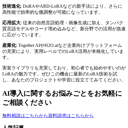
技術進化
: DoRAやARD-LoRAなどの新手法により、さらに
高性能で効率的な微調整が可能になっています。
応用拡大
: 従来の自然言語処理・画像生成に加え、タンパク
質言語モデルやコード埋め込みなど、新分野での活用が急速
に広がっています。
産業化
: Together AIやH2O.aiなど企業向けプラットフォーム
の充実により、実用レベルでのLoRA活用が本格化していま
す。
実装ライブラリも充実しており、初心者でも始めやすいのが
LoRAの魅力です。ぜひこの機会に最新のLoRA技術を試
し、あなたのプロジェクトや学習に役立ててみてください。
AI導入に関するお悩みごとを
お気軽に
ご相談ください
無料相談はこちらから
資料請求はこちらから
人気記事