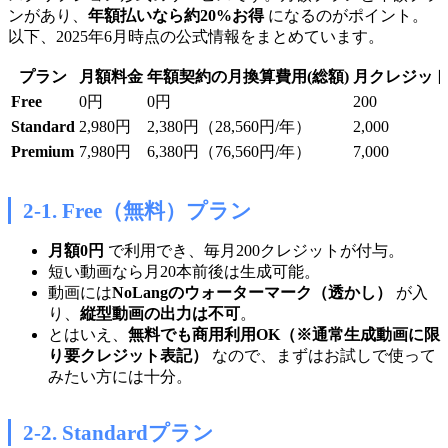
ンがあり、
年額払いなら約20%お得
になるのがポイント。
以下、2025年6月時点の公式情報をまとめています。
プラン
月額料金
年額契約の月換算費用(総額)
月クレジッ
Free
0円
0円
200
Standard
2,980円
2,380円（28,560円/年）
2,000
Premium
7,980円
6,380円（76,560円/年）
7,000
2-1. Free（無料）プラン
月額0円
で利用でき、毎月200クレジットが付与。
短い動画なら月20本前後は生成可能。
動画には
NoLangのウォーターマーク（透かし）
が入
り、
縦型動画の出力は不可
。
とはいえ、
無料でも商用利用OK（※通常生成動画に限
り要クレジット表記）
なので、まずはお試しで使って
みたい方には十分。
2-2. Standardプラン