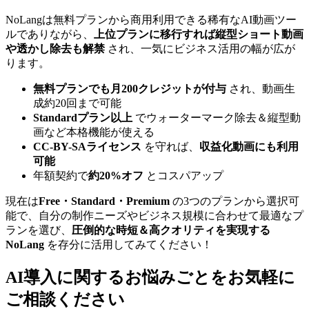
NoLangは無料プランから商用利用できる稀有なAI動画ツー
ルでありながら、
上位プランに移行すれば縦型ショート動画
や透かし除去も解禁
され、一気にビジネス活用の幅が広が
ります。
無料プランでも月200クレジットが付与
され、動画生
成約20回まで可能
Standardプラン以上
でウォーターマーク除去＆縦型動
画など本格機能が使える
CC-BY-SAライセンス
を守れば、
収益化動画にも利用
可能
年額契約で
約20%オフ
とコスパアップ
現在は
Free・Standard・Premium
の3つのプランから選択可
能で、自分の制作ニーズやビジネス規模に合わせて最適なプ
ランを選び、
圧倒的な時短＆高クオリティを実現する
NoLang
を存分に活用してみてください！
AI導入に関するお悩みごとを
お気軽に
ご相談ください