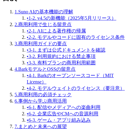
1.Suno AIの基本機能の理解
•
1-2. v4.5の新機能（2025年5月リリース）
2.商用利用で生じる留意点
•
2-1. AIによる著作権の帰属
•
2-2. モデルやコードに固有のライセンス条件
3.商用利用ガイドの要点
•
3-1. まずは公式ドキュメントを確認
•
3-2. 利用規約における禁止事項
•
3-3. 有料プランの商用利用範囲
4.BarkモデルとOSSの留意点
•
4-1. Barkのオープンソースコード（MIT
License）
•
4-2. モデルウェイトのライセンス（要注意）
5.商用利用の必須チェック
6.事例から学ぶ商用活用
•
6-1. 配信やメディアへの楽曲利用
•
6-2. 企業広告やCMへの音源利用
•
6-3. ゲーム・アプリ組み込み
7.まとめと未来への展望