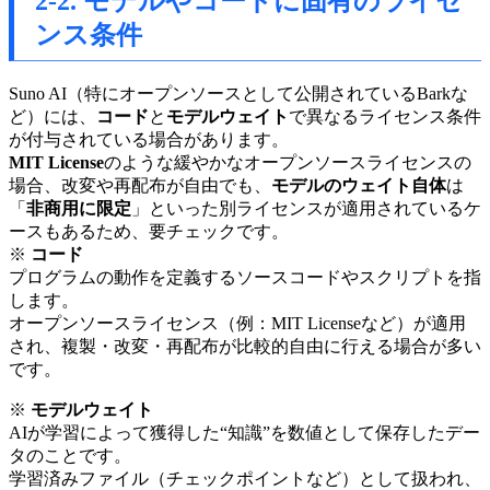
2-2. モデルやコードに固有のライセ
ンス条件
Suno AI（特にオープンソースとして公開されているBarkな
ど）には、
コード
と
モデルウェイト
で異なるライセンス条件
が付与されている場合があります。
MIT License
のような緩やかなオープンソースライセンスの
場合、改変や再配布が自由でも、
モデルのウェイト自体
は
「
非商用に限定
」といった別ライセンスが適用されているケ
ースもあるため、要チェックです。
※
コード
プログラムの動作を定義するソースコードやスクリプトを指
します。
オープンソースライセンス（例：MIT Licenseなど）が適用
され、複製・改変・再配布が比較的自由に行える場合が多い
です。
※
モデルウェイト
AIが学習によって獲得した“知識”を数値として保存したデー
タのことです。
学習済みファイル（チェックポイントなど）として扱われ、