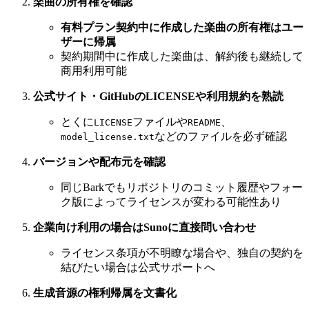
楽曲の所有権を確認
有料プラン契約中に作成した楽曲の所有権はユー
ザーに帰属
契約期間中に作成した楽曲は、解約後も継続して
商用利用可能
公式サイト・GitHubのLICENSEや利用規約を熟読
とくに
ファイルや
、
LICENSE
README
などのファイルを必ず確認
model_license.txt
バージョンや配布元を確認
同じBarkでもリポジトリのコミット履歴やフォー
ク版によってライセンスが変わる可能性あり
企業向け利用の場合はSunoに直接問い合わせ
ライセンス条項が不明瞭な場合や、独自の契約を
結びたい場合は公式サポートへ
生成音源の権利帰属を文書化