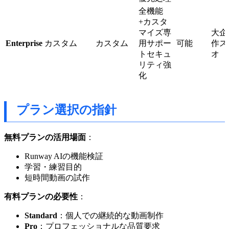
全機能
+カスタ
マイズ専
大企
Enterprise
カスタム
カスタム
用サポー
可能
作ス
トセキュ
オ
リティ強
化
プラン選択の指針
無料プランの活用場面
：
Runway AIの機能検証
学習・練習目的
短時間動画の試作
有料プランの必要性
：
Standard
：個人での継続的な動画制作
Pro
：プロフェッショナルな品質要求