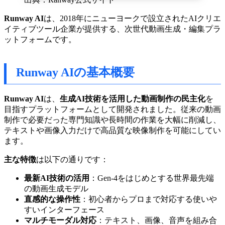
Runway AI
は、2018年にニューヨークで設立されたAIクリエ
イティブツール企業が提供する、次世代動画生成・編集プラ
ットフォームです。
Runway AIの基本概要
Runway AI
は、
生成AI技術を活用した動画制作の民主化
を
目指すプラットフォームとして開発されました。従来の動画
制作で必要だった専門知識や長時間の作業を大幅に削減し、
テキストや画像入力だけで高品質な映像制作を可能にしてい
ます。
主な特徴
は以下の通りです：
最新AI技術の活用
：Gen-4をはじめとする世界最先端
の動画生成モデル
直感的な操作性
：初心者からプロまで対応する使いや
すいインターフェース
マルチモーダル対応
：テキスト、画像、音声を組み合