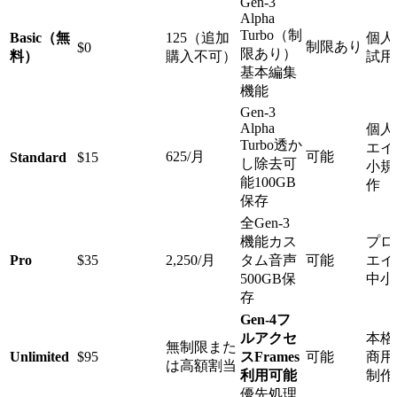
Gen-3
Alpha
Turbo（制
Basic（無
125（追加
個人
制限あり
$0
限あり）
料）
購入不可）
試用
基本編集
機能
Gen-3
Alpha
個人
Turbo透か
エイ
625/月
可能
Standard
$15
し除去可
小規
能100GB
作
保存
全Gen-3
機能カス
プロ
Pro
$35
2,250/月
タム音声
可能
エイ
500GB保
中小
存
Gen-4フ
ルアクセ
本格
無制限また
Unlimited
$95
ス
Frames
可能
商用
は高額割当
利用可能
制作
優先処理