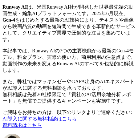
Runway AI
は、米国Runway AI社が開発した世界最先端の動
画生成・編集AIプラットフォームです。2025年6月現在、
Gen-4
をはじめとする最新のAI技術により、テキストや画像
から映画品質の動画を短時間で生成できる革新的なサービス
として、クリエイティブ業界で圧倒的な注目を集めていま
す。
本記事では、Runway AIの7つの主要機能から最新のGen-4モ
デル、料金プラン、実際の使い方、商用利用の注意点まで、
動画制作の未来を変えるRunway AIのすべてを包括的に解説
します。
また、弊社ではマッキンゼーやGAFA出身のAIエキスパート
がAI導入に関する無料相談を承っております。
無料相談は先着20社様限定で「貴社のAI活用余地分析レポ
ート」を無償でご提供するキャンペーンも実施中です。
ご興味をお持ちの方は、以下のリンクよりご連絡ください:
AI導入に関する無料相談はこちら
資料請求はこちら