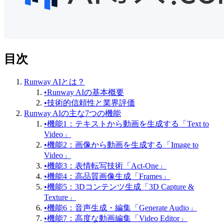
目次
Runway AIとは？
•
Runway AIの基本概要
•
技術的信頼性と業界評価
Runway AIの主な7つの機能
•
機能1：テキストから動画を生成する「Text to
Video」
•
機能2：画像から動画を生成する「Image to
Video」
•
機能3：表情転写技術「Act-One」
•
機能4：高品質画像生成「Frames」
•
機能5：3Dコンテンツ生成「3D Capture &
Texture」
•
機能6：音声生成・編集「Generate Audio」
•
機能7：高度な動画編集「Video Editor」