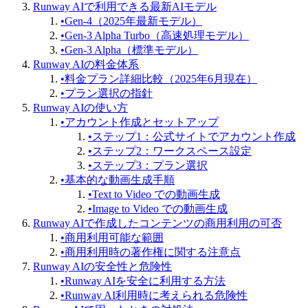
Runway AIで利用できる最新AIモデル
•
Gen-4（2025年最新モデル）
•
Gen-3 Alpha Turbo（高速処理モデル）
•
Gen-3 Alpha（標準モデル）
Runway AIの料金体系
•
料金プラン詳細比較（2025年6月現在）
•
プラン選択の指針
Runway AIの使い方
•
アカウント作成とセットアップ
•
ステップ1：公式サイトでアカウント作成
•
ステップ2：ワークスペース設定
•
ステップ3：プラン選択
•
基本的な動画生成手順
•
Text to Video での動画生成
•
Image to Video での動画生成
Runway AIで作成したコンテンツの商用利用の可否
•
商用利用可能な範囲
•
商用利用時の著作権に関する注意点
Runway AIの安全性と危険性
•
Runway AIを安全に利用する方法
•
Runway AI利用時に考えられる危険性