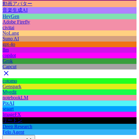
動画アバター
音楽生成AI
HeyGen
Adobe Firefly
civitai
NoLang
Suno AI
gpt-4o
llm
copilot
Grok
Capcut
cotomo
Genspark
Myedit
notebookLM
PixAI
seaart
ImageFX
リートン
Deep Research
Felo Agent