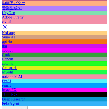
動画アバター
音楽生成AI
HeyGen
Adobe Firefly
civitai
NoLang
Suno AI
gpt-4o
llm
copilot
Grok
Capcut
cotomo
Genspark
Myedit
notebookLM
PixAI
seaart
ImageFX
リートン
Deep Research
Felo Agent