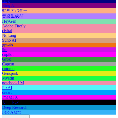
Dify
Bing AI
動画アバター
音楽生成AI
HeyGen
Adobe Firefly
civitai
NoLang
Suno AI
gpt-4o
llm
copilot
Grok
Capcut
cotomo
Genspark
Myedit
notebookLM
PixAI
seaart
ImageFX
リートン
Deep Research
Felo Agent