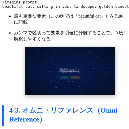
/imagine prompt:

最も重要な要素（この例では「beautiful cat」）を先頭
に記載
カンマで区切って要素を明確に分離することで、AIが
解釈しやすくなる
4-3. オムニ・リファレンス（Omni
Reference）