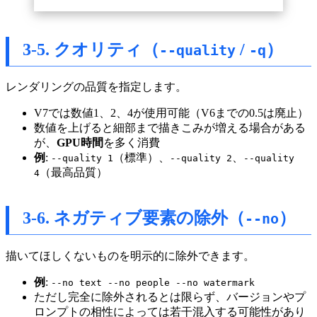
3-5. クオリティ（
/
）
--quality
-q
レンダリングの品質を指定します。
V7では数値1、2、4が使用可能（V6までの0.5は廃止）
数値を上げると細部まで描きこみが増える場合がある
が、
GPU時間
を多く消費
例
:
（標準）、
、
--quality 1
--quality 2
--quality
（最高品質）
4
3-6. ネガティブ要素の除外（
）
--no
描いてほしくないものを明示的に除外できます。
例
:
--no text --no people --no watermark
ただし完全に除外されるとは限らず、バージョンやプ
ロンプトの相性によっては若干混入する可能性があり