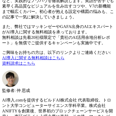
など、実践的なノウハウを徹底解説します。英語が苦手でも
素早く高品質なビジュアルを生み出すコツや、V7の新機能
まで幅広くカバー。初心者が抱える設定や構図の悩みも、こ
の記事で一気に解決していきましょう。
また、弊社ではマッキンゼーやGAFA出身のAIエキスパート
がAI導入に関する無料相談を承っております。
無料相談は先着20社様限定で「貴社のAI活用余地分析レポ
ート」を無償でご提供するキャンペーンも実施中です。
ご興味をお持ちの方は、以下のリンクよりご連絡ください:
AI導入に関する無料相談はこちら
資料請求はこちら
監修者
:
仲 思成
AI導入.comを提供するビルドAI株式会社 代表取締役。トロ
ント大学コンピューターサイエンス学科卒業。株式会社
ANIFTYを創業後、世界初のブロックチェーンサービスを開