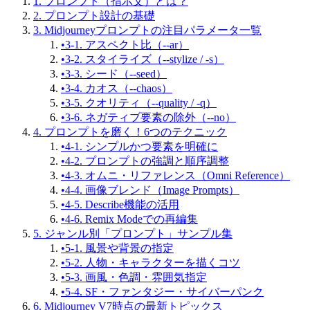
1. プロンプト（指示文）とは？
2. プロンプト設計の基礎
3. Midjourneyプロンプトの注目パラメータ一覧
•
3-1. アスペクト比（--ar）
•
3-2. スタイライズ（--stylize / -s）
•
3-3. シード（--seed）
•
3-4. カオス（--chaos）
•
3-5. クオリティ（--quality / -q）
•
3-6. ネガティブ要素の除外（--no）
4. プロンプトを磨く！6つのテクニック
•
4-1. シンプルかつ要素を明確に
•
4-2. プロンプトの強調と順序調整
•
4-3. オムニ・リファレンス（Omni Reference）
•
4-4. 画像ブレンド（Image Prompts）
•
4-5. Describe機能の活用
•
4-6. Remix Modeでの再編集
5. ジャンル別「プロンプト」サンプル集
•
5-1. 風景や背景の指定
•
5-2. 人物・キャラクターを描くコツ
•
5-3. 画風・色調・雰囲気指定
•
5-4. SF・ファンタジー・サイバーパンク
6. Midjourney V7時点の最新トピックス